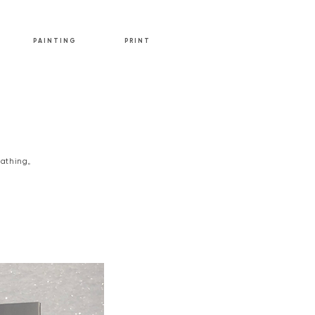
P A I N T I N G
P R I N T
athing。
。